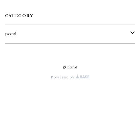
CATEGORY
pond
木製雑貨
© pond
額
木製家具
Powered by
鏡
腰掛け
ブラシ
テーブル