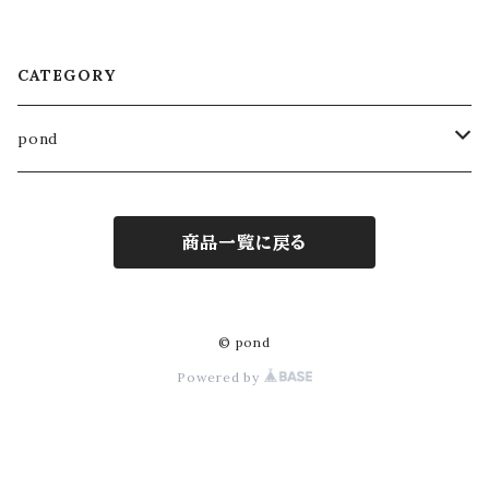
CATEGORY
pond
木製雑貨
商品一覧に戻る
額
木製家具
鏡
腰掛け
© pond
Powered by
ブラシ
テーブル