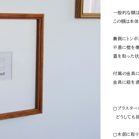
一般的な額は
この額は本体
裏側にトンボ
不意に壁を傷
蓋を取った状
付属の金具に
金具に紐を通
▢プラスター
どうしても抜
▢木部に取