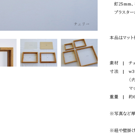
釘25mm、
プラスター
本品はマット
素材 | チ
寸法 | w3
（内寸法 
マット開口
重量 | 約6
※写真など厚
※紐や壁掛け