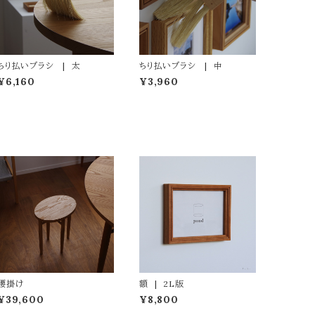
ちり払いブラシ | 太
ちり払いブラシ | 中
¥6,160
¥3,960
腰掛け
額 | 2L版
¥39,600
¥8,800